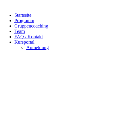
Zum
Inhalt
Startseite
wechseln
Programm
Gruppencoaching
Team
FAQ / Kontakt
Kursportal
Anmeldung