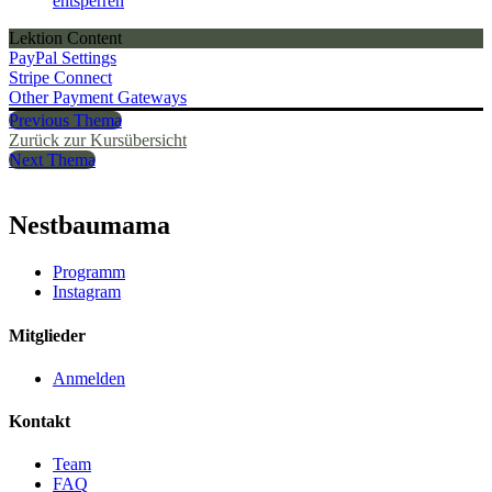
entsperren
Lektion Content
PayPal Settings
Stripe Connect
Other Payment Gateways
Previous Thema
Zurück zur Kursübersicht
Next Thema
Nestbaumama
Programm
Instagram
Mitglieder
Anmelden
Kontakt
Team
FAQ